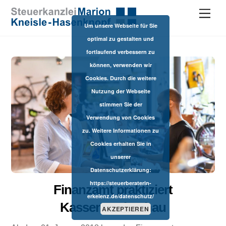
M
e
Um unsere Webseite für Sie
n
u
optimal zu gestalten und
fortlaufend verbessern zu
können, verwenden wir
Cookies. Durch die weitere
Nutzung der Webseite
stimmen Sie der
Verwendung von Cookies
zu. Weitere Informationen zu
Cookies erhalten Sie in
unserer
Datenschutzerklärung:
https://steuerberaterin-
Finanzamt praktiziert
erkelenz.de/datenschutz/
Kassennachschau
AKZEPTIEREN