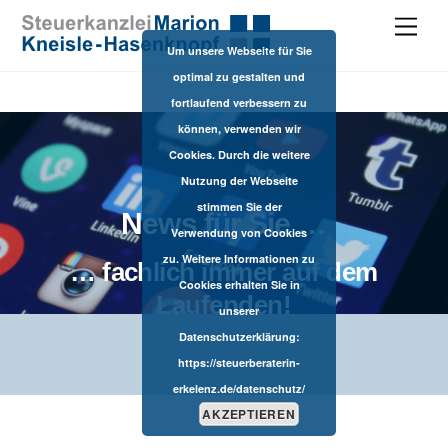
M
e
Um unsere Webseite für Sie
n
u
optimal zu gestalten und
fortlaufend verbessern zu
können, verwenden wir
Cookies. Durch die weitere
Nutzung der Webseite
stimmen Sie der
News für Sie …
Verwendung von Cookies
zu. Weitere Informationen zu
… fachlich immer auf dem
Cookies erhalten Sie in
Laufenden!
unserer
Datenschutzerklärung:
https://steuerberaterin-
erkelenz.de/datenschutz/
AKZEPTIEREN